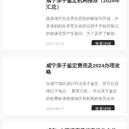
咸宁亲子鉴定机构推荐（2024年
市的正规司法亲子鉴定机构如下： 1. 咸
汇总）
宁中量亲鉴亲子鉴定咨询中心，地址位于
随着现代社会男女思想的解放与开放，许
湖北省武汉市洪山区武珞路717号兆富国
多准妈妈在孕育生命的过程中开始对胎儿
际大厦0812室。该中心自成立以来，已协
的血缘背景产生疑问。为了及早了解孩子
助成千上万的人解决了亲子疑虑，提供的
的生物学父亲身份，一些女性会在怀孕五
服务包括非侵入性胎儿亲子鉴定、近亲血
查看详情
2024-10-11
周左右就寻求进行亲子鉴定。这种孕期的
缘鉴定和DNA
亲子鉴定有助于母亲提前掌握孩子的家族
来源。通过仅需从孕妇体内抽取10毫升血
咸宁亲子鉴定费用及2024办理攻
液即可提取到胎儿DNA，并与男性样本比
略
对，从而精准地判定两者之间的亲子关
在咸宁地区进行司法亲子鉴定，您可以选
系。以下是咸宁地区可供选择的孕期亲子
择以下地点： 费用方面： 司法亲子鉴定
鉴定机构介绍： 1. 咸宁中量亲子鉴定咨
的收费标准根据地区和机构的差异会有所
询中心： - 服务区域：涵盖咸安区、赤壁
不同，大致价格区间在2800元至3200元
市、嘉鱼县、通城县、崇阳县、通山县等
查看详情
2024-09-27
左右。这可能会受到当地医疗服务水平、
地。 - 地址：湖北
检测设备的先进程度、鉴定机构的业务能
力和服务水平等多种因素的影响。举例来