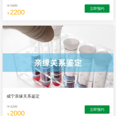
￥3400
立即预约
2200
￥
咸宁亲缘关系鉴定
￥3200
立即预约
2000
￥