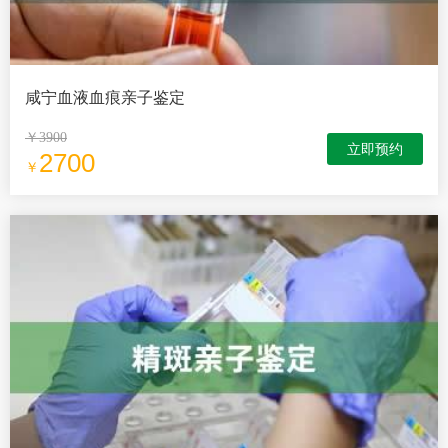
咸宁血液血痕亲子鉴定
￥3900
立即预约
2700
￥