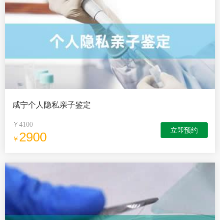
咸宁个人隐私亲子鉴定
￥4100
立即预约
2900
￥