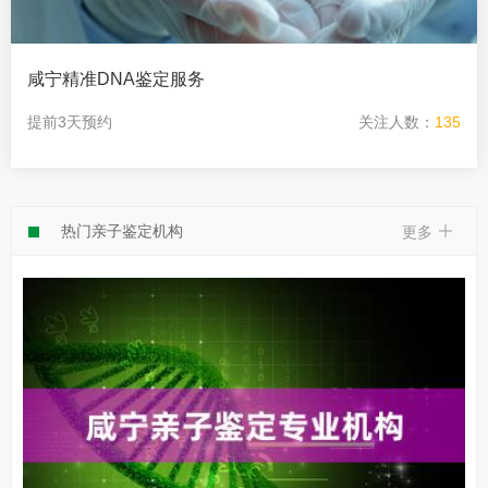
咸宁精准DNA鉴定服务
提前3天预约
关注人数：
135
热门亲子鉴定机构
更多