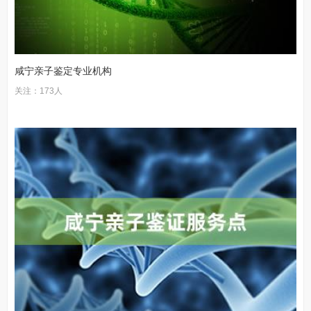
咸宁亲子鉴定专业机构
关注：173人