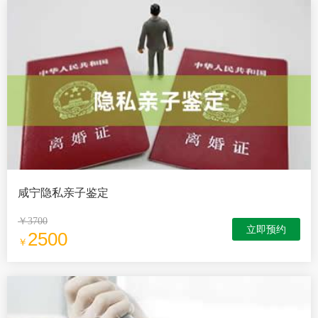
咸宁隐私亲子鉴定
￥3700
立即预约
2500
￥