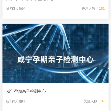
提前3天预约
关注人数：
161
咸宁孕期亲子检测中心
提前3天预约
关注人数：
87