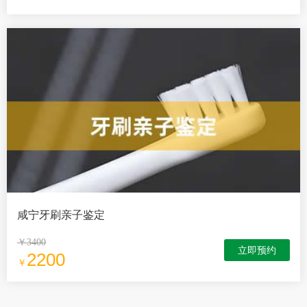
咸宁牙刷亲子鉴定
￥3400
立即预约
2200
￥