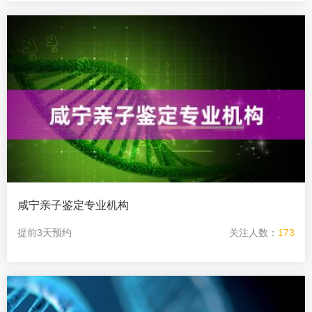
咸宁亲子鉴定专业机构
提前3天预约
关注人数：
173