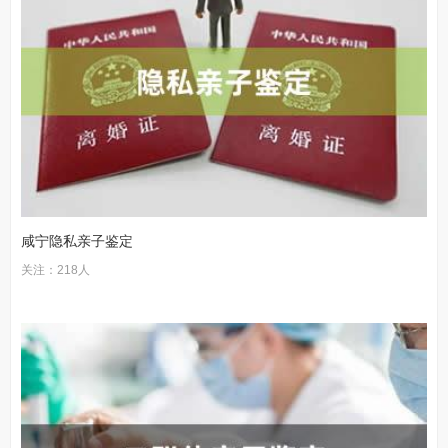
咸宁隐私亲子鉴定
关注：218人