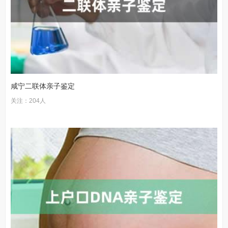
咸宁二联体亲子鉴定
关注：204人