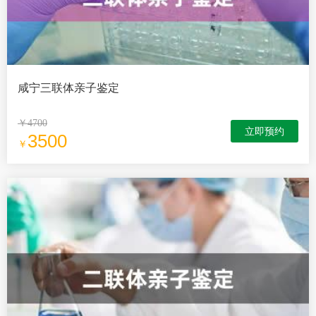
咸宁三联体亲子鉴定
￥4700
立即预约
3500
￥