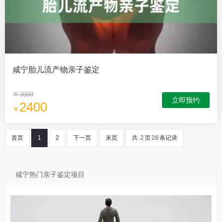
咸宁胎儿流产物亲子鉴定
￥3600
立即预约
2400
￥
首页
1
2
下一页
末页
共
2
页
28
条记录
咸宁热门亲子鉴定项目