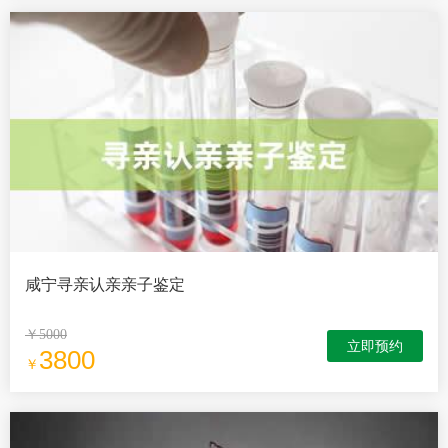
咸宁寻亲认亲亲子鉴定
￥5000
立即预约
3800
￥