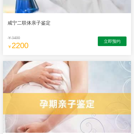
咸宁二联体亲子鉴定
￥3400
立即预约
2200
￥