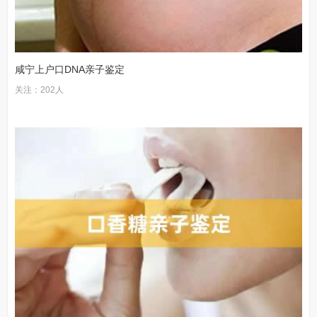
咸宁上户口DNA亲子鉴定
关注：202人