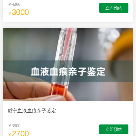
￥4200
立即预约
3000
￥
咸宁血液血痕亲子鉴定
￥3900
立即预约
2700
￥