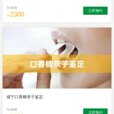
￥3500
立即预约
2300
￥
咸宁口香糖亲子鉴定
￥4600
立即预约