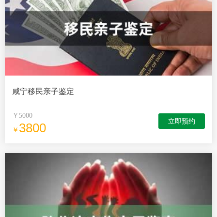
咸宁移民亲子鉴定
￥5000
立即预约
3800
￥